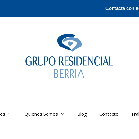
Contacta con n
ros
Quienes Somos
Blog
Contacto
Tra