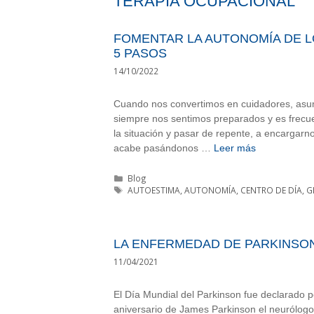
TERAPIA OCUPACIONAL
FOMENTAR LA AUTONOMÍA DE L
5 PASOS
14/10/2022
Cuando nos convertimos en cuidadores, asu
siempre nos sentimos preparados y es frecue
la situación y pasar de repente, a encargar
acabe pasándonos …
Leer más
Categorías
Blog
Etiquetas
AUTOESTIMA
,
AUTONOMÍA
,
CENTRO DE DÍA
,
G
LA ENFERMEDAD DE PARKINSO
11/04/2021
El Día Mundial del Parkinson fue declarado 
aniversario de James Parkinson el neurólog