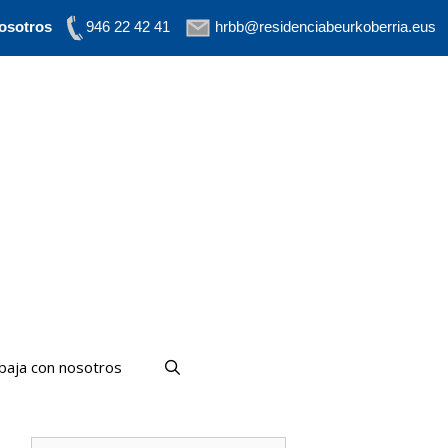
osotros
946 22 42 41
hrbb@residenciabeurkoberria.eus
baja con nosotros