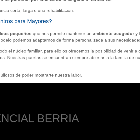
ncia corta, larga o una rehabilitación.
entros para Mayores?
leos pequeños
que nos permite mantener un
ambiente acogedor y f
modelo podemos adaptarnos de forma personalizada a sus necesidades y
o el núcleo familiar, para ello os ofrecemos la posibilidad de venir a 
des. Nuestras puertas se encuentran siempre abiertas a la familia de n
ullosos de poder mostrarte nuestra labor.
NCIAL BERRIA