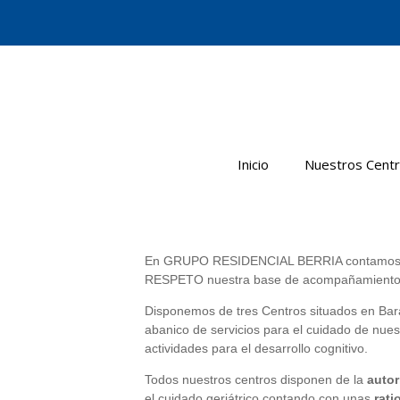
Saltar
al
contenido
Inicio
Nuestros Cent
En GRUPO RESIDENCIAL BERRIA contamos con
RESPETO nuestra base de acompañamiento
Disponemos de tres Centros situados en Ba
abanico de servicios para el cuidado de nues
actividades para el desarrollo cognitivo.
Todos nuestros centros disponen de la
autor
el cuidado geriátrico contando con unas
rati