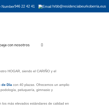
946 22 42 41
hrbb@residenciabeurkoberria.eus
baja con nosotros
stro HOGAR, siendo el CARIÑO y el
 de Día
con 40 plazas. Ofrecemos un amplio
 podología, peluquería, gimnasio y
 los más elevados estándares de calidad en