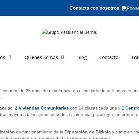
Contacta con nosotros
ros
Quienes Somos
Blog
Contacto
Tra
 más de 25 años de experiencia en el cuidado de personas en nue
.
rakaldo,
2 Viviendas Comunitarias
con 14 plazas cada una y
1 Centro
tros mayores tales como comedor, fisioterapia, psicología, enfermería,
ización
de funcionamiento de la
Diputación de Bizkaia
y cumplen con
os de personal por encima de la exigencia normativa
.