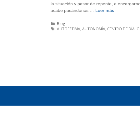
la situación y pasar de repente, a encargar
acabe pasándonos …
Leer más
Categorías
Blog
Etiquetas
AUTOESTIMA
,
AUTONOMÍA
,
CENTRO DE DÍA
,
G