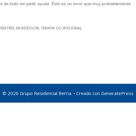
nos de todo sin pedir ayuda. Esto es un error que muy probablemente
ERIATRÍA
,
MONTESSORI
,
TERAPIA OCUPACIONAL
© 2026 Grupo Residencial Berria.
• Creado con
GeneratePress